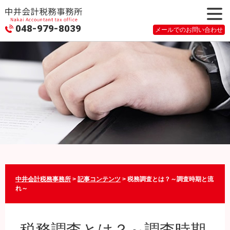
048-979-8039
メニュ
メールでのお問い合わせ
ー
中井会計税務事務所
>
記事コンテンツ
>
税務調査とは？～調査時期と流
れ～
税務調査とは？～調査時期