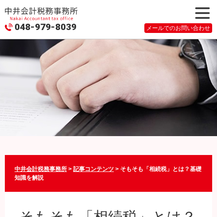
048-979-8039
メニュ
メールでのお問い合わせ
ー
中井会計税務事務所
>
記事コンテンツ
>
そもそも「相続税」とは？基礎
知識を解説
そもそも「相続税」とは？